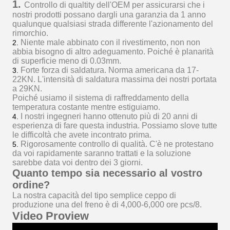
1.
Controllo di qualtity dell'OEM per assicurarsi che i
nostri prodotti possano dargli una garanzia da 1 anno
qualunque qualsiasi strada differente l'azionamento del
rimorchio.
Niente male abbinato con il rivestimento, non non
2.
abbia bisogno di altro adeguamento. Poiché è planarità
di superficie meno di 0.03mm.
Forte forza di saldatura. Norma americana da 17-
3.
22KN. L'intensità di saldatura massima dei nostri portata
a 29KN.
Poiché
usiamo il sistema di raffreddamento della
temperatura costante mentre estiguiamo.
I nostri ingegneri hanno ottenuto più di 20 anni di
4.
esperienza di fare questa industria. Possiamo slove tutte
le difficoltà che avete incontrato prima.
Rigorosamente controllo di qualità. C'è ne protestano
5.
da voi rapidamente saranno trattati e la soluzione
sarebbe data voi dentro dei 3 giorni.
Quanto tempo sia necessario al vostro
ordine?
La nostra capacità del tipo semplice
ceppo
di
produzione una
del
freno è di 4,000-6,000 ore pcs/8.
Video Proview