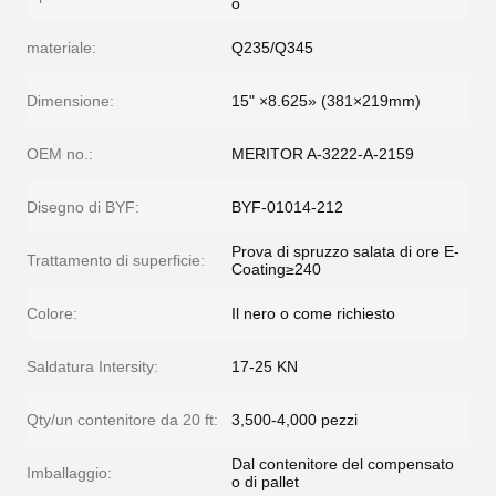
o
materiale:
Q235/Q345
Dimensione:
15" ×8.625» (381×219mm)
OEM no.:
MERITOR A-3222-A-2159
Disegno di BYF:
BYF-01014-212
Prova di spruzzo salata di ore E-
Trattamento di superficie:
Coating≥240
Colore:
Il nero o come richiesto
Saldatura Intersity:
17-25 KN
Qty/un contenitore da 20 ft:
3,500-4,000 pezzi
Dal contenitore del compensato
Imballaggio:
o di pallet