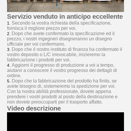
Servizio venduto in anticipo eccellente
Secondo la vostra richiesta della specificazione,
1.
fornisca il migliore prezzo per voi.
Dopo che avete confermato la specificazione ed il
2.
prezzo, i nostri ingegneri disegneranno un disegno
ufficiale per voi confermano.
Dopo che il nostro instituto di finanza ha confermato il
3.
vostro deposito o L/C irrevocabile, inizieremo la
fabbricazione i prodotti per voi.
Aggiorni il progresso di produzione a voi a tempo,
4.
aiutarvi a conoscere il vostro progresso dei dettagli di
ordine.
Dopo che la fabbricazione del prodotto ha finito, se
5.
avete bisogno di, sistemeremo la spedizione per voi.
Con la nostra abilità professionale, dovete appena
prendere i vostri prodotti al posto della destinazione e
non dovete preoccuparti per il trasporto affatto.
Video descrizione