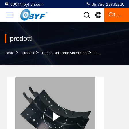
8004@byf-cn.com
86-755-23733220
Citazione
prodotti
>
>
>
Casa.
Prodotti
Ceppo Del Freno Americano
15" ×8.625» Ceppo Del Freno Americano Dell'OEM MERITOR A-3222-A-2159 4710 QP