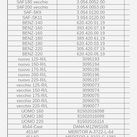
SAF180 vecchio
3.054.0052.00
SAF200 vecchio
3.054.0053.00
SAF-SK9
3.054.0120.00
SAF-SK11
3.054.0120.00
BENZ-140
620.420.01.19
BENZ-160
393.420.07.19
BENZ-160
620.420.00.19
BENZ-180
389.420.61.19
BENZ-180
620.420.03.19
BENZ-220
305.420.07.19
BENZ-220
620.420.05.19
nuovo 125-R/L
3095193
nuovo 150-R/L
3095194
nuovo 175-R/L
3095195
nuovo 200-R/L
3095196
nuovo 225-R/L
3095197
vecchio 125-R/L
3090073
vecchio 150-R/L
3090074
vecchio 175-R/L
3090075
vecchio 200-R/L
3090076
vecchio 225-R/L
3090077
UOMO 160
81502016098
UOMO 180
81502016099
UOMO 220
81502016114
4544-Cast
DANA M12WS108
4514P
MERITOR A-3722-L-64