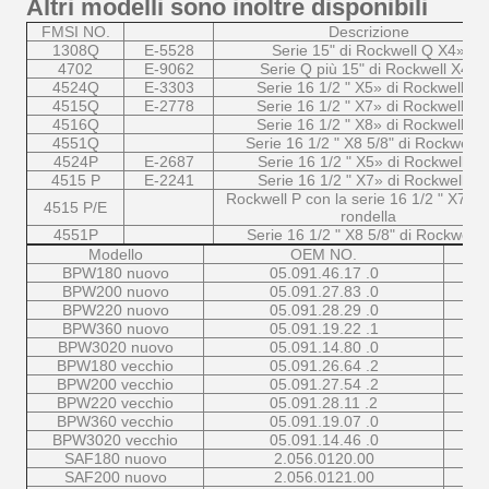
Altri modelli sono inoltre disponibili
FMSI NO.
Descrizione
1308Q
E-5528
Serie 15" di Rockwell Q X4»
4702
E-9062
Serie Q più 15" di Rockwell X4»
4524Q
E-3303
Serie 16 1/2 " X5» di Rockwell Q
4515Q
E-2778
Serie 16 1/2 " X7» di Rockwell Q
4516Q
Serie 16 1/2 " X8» di Rockwell Q
4551Q
Serie 16 1/2 " X8 5/8" di Rockwell 
4524P
E-2687
Serie 16 1/2 " X5» di Rockwell P
4515 P
E-2241
Serie 16 1/2 " X7» di Rockwell P
Rockwell P con la serie 16 1/2 " X7» d
4515 P/E
rondella
4551P
Serie 16 1/2 " X8 5/8" di Rockwell 
Modello
OEM NO.
BPW180 nuovo
05.091.46.17 .0
BPW200 nuovo
05.091.27.83 .0
BPW220 nuovo
05.091.28.29 .0
BPW360 nuovo
05.091.19.22 .1
BPW3020 nuovo
05.091.14.80 .0
BPW180 vecchio
05.091.26.64 .2
BPW200 vecchio
05.091.27.54 .2
BPW220 vecchio
05.091.28.11 .2
BPW360 vecchio
05.091.19.07 .0
BPW3020 vecchio
05.091.14.46 .0
SAF180 nuovo
2.056.0120.00
SAF200 nuovo
2.056.0121.00