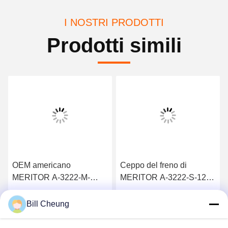
I NOSTRI PRODOTTI
Prodotti simili
OEM americano
Ceppo del freno di
MERITOR A-3222-M-
MERITOR A-3222-S-1293
2223 del ceppo del freno
4515Q di tipo americano
4702 QP
Ottenga il migliore prezzo
Ottenga il migliore prezzo
Bill Cheung