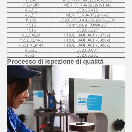
4514Q
MERITOR A-3222-C-1381
4514QR
MERITOR A-3222-V-1348
4515E
150.25.412
4515P
MERITOR A-3722-N-66
4515Q
152.05.533 A91-3222-S-1293
4515
Fornitura a FUWA 13T
4516
152.06.227
4515XEM
FRUEHAUF ACF-3379-1
4551 XEM-L
FRUEHAUF ACF-3380-1
4551 XEM-R
FRUEHAUF ACF-3380-2
4551E
152.00.007
4551F
152.05.191
Processo di ispezione di qualità