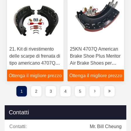
21. Kit di rivestimento
25KN 4707Q American
delle scarpe di frenata di
Brake Shoe Plus Meritor
tipo americano 4707QP
Air Brake Shoes per
16,5 39 39 x 7 39 39 419
rimorchi fornitura OEM
Ottenga il migliore prezzo
Ottenga il migliore prezzo
x 177,8 mm
1
2
3
4
5
Contatti
Contatti:
Mr. Bill Cheung