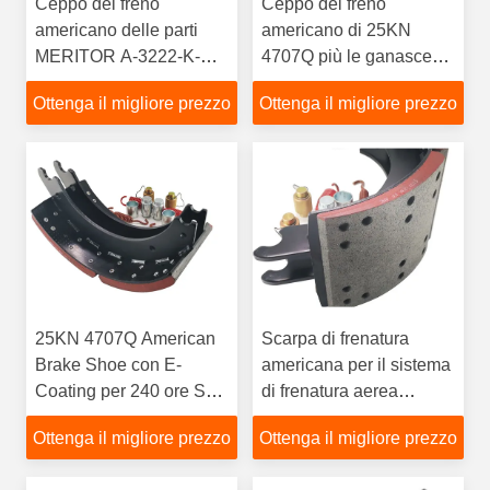
Ceppo del freno
Ceppo del freno
americano delle parti
americano di 25KN
MERITOR A-3222-K-
4707Q più le ganasce
2169 del rimorchio 4711
del freno dell'aria di
Ottenga il migliore prezzo
Ottenga il migliore prezzo
QP
Meritor
25KN 4707Q American
Scarpa di frenatura
Brake Shoe con E-
americana per il sistema
Coating per 240 ore Salt
di frenatura aerea
Spray Test
Meritor con intensità di
Ottenga il migliore prezzo
Ottenga il migliore prezzo
saldatura di 29KN