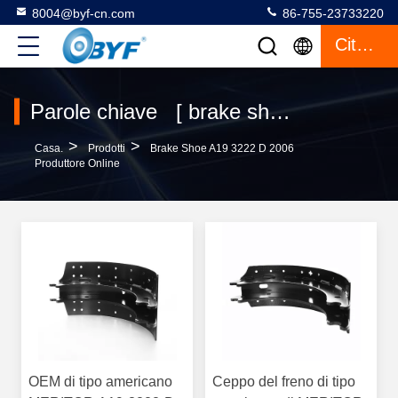
8004@byf-cn.com
86-755-23733220
Citazione
Parole chiave [ brake shoe a19 3222 d 2006 ] Corrispondenza 56 prodotti
>
>
Casa.
Prodotti
Brake Shoe A19 3222 D 2006
Produttore Online
OEM di tipo americano
Ceppo del freno di tipo