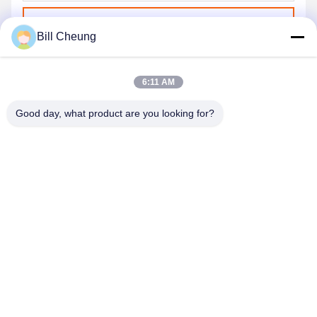
Invia
Bill Cheung
6:11 AM
Good day, what product are you looking for?
SHENZHEN BYF INTERNATIONAL LIMITED
8004@byf-cn.com
86-755-23733220
Stanza 708, blocco F, edificio di Mingyue Huadu, viale di
Gonghe Gongye, via di Xixiang, distretto di Bao'an, Shenzhen,
Guangdong, Cina