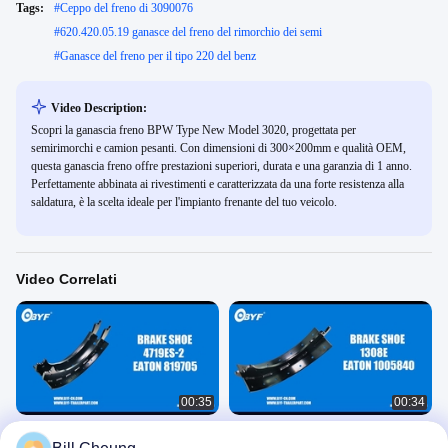
Tags:
#
Ceppo del freno di 3090076
#
620.420.05.19 ganasce del freno del rimorchio dei semi
#
Ganasce del freno per il tipo 220 del benz
Video Description:
Scopri la ganascia freno BPW Type New Model 3020, progettata per
semirimorchi e camion pesanti. Con dimensioni di 300×200mm e qualità OEM,
questa ganascia freno offre prestazioni superiori, durata e una garanzia di 1 anno.
Perfettamente abbinata ai rivestimenti e caratterizzata da una forte resistenza alla
saldatura, è la scelta ideale per l'impianto frenante del tuo veicolo.
Video Correlati
00:35
00:34
4719 ES-2 OEM R700024 EATON
OEM Eaton 1005840 FMSI 1308E