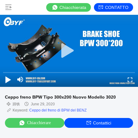
Chiacchierata
CONTATTO
Ceppo freno BPW Tipo 300x200 Nuovo Modello 3020
蹄铁
June 29, 2020
Keyword:
Ceppo del freno di BPW del BENZ
Chiacchierare
Contattici