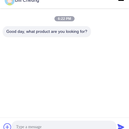
Bill Cheung
819705 Ceppo freno a tamburo
Ceppo freno a tamburo
蹄铁
蹄铁
June 30, 2020
June 30, 2020
6:22 PM
Good day, what product are you looking for?
00:36
00:39
FMSI 4311 OEM EATON 805442
Molla a balestra parabolica tipo Z
Ceppo freno a tamburo
板簧
蹄铁
April 26, 2020
June 30, 2020
00:57
00:38
Camera freno a disco T240 OEM
Regolatore automatico gioco 72875
BS8500
调整臂
气室
June 24, 2020