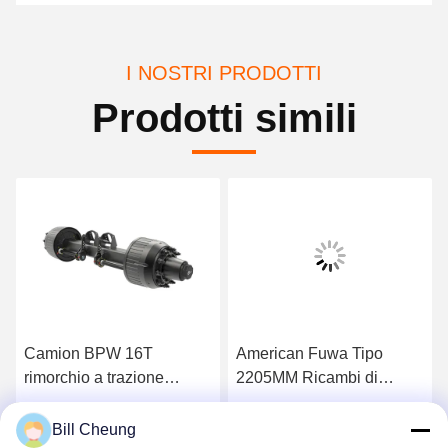
I NOSTRI PRODOTTI
Prodotti simili
Camion BPW 16T
American Fuwa Tipo
rimorchio a trazione
2205MM Ricambi di
quadrata parte di ricambio
rimorchio Quadratura
sospensione aerea asse
Acciaio del tamburo
Ottenga il migliore prezzo
Ottenga il migliore prezzo
Bill Cheung