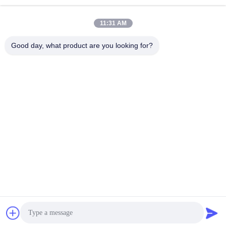
anteriore posteriore per
interno con binario da
semirimorchio
1850 mm
11:31 AM
Good day, what product are you looking for?
SHENZHEN BYF INTERNATIONAL LIMITED
8004@byf-cn.com
86-755-23733220
Stanza 708, blocco F, edificio di Mingyue Huadu, viale di
Gonghe Gongye, via di Xixiang, distretto di Bao'an, Shenzhen,
Guangdong, Cina
Cina Buona qualità Molla a lamelle del rimorchio Fornitore. 2020-2026
Shenzhen BYF International Limited Tutti i diritti riservati.