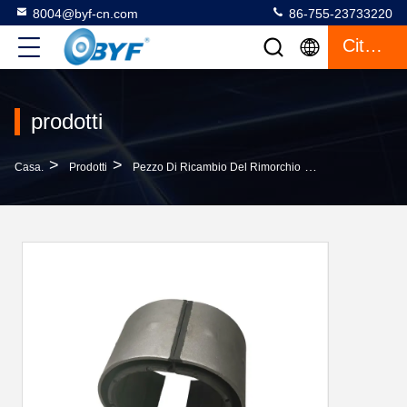
8004@byf-cn.com
86-755-23733220
Citazione
prodotti
>
>
>
Casa.
Prodotti
Pezzo Di Ricambio Del Rimorchio
Parti Di Sospe