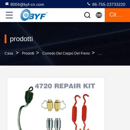
8004@byf-cn.com
86-755-23733220
Citazione
prodotti
>
>
>
Casa.
Prodotti
Corredo Del Ceppo Del Freno
ISO9001 Ha Approva