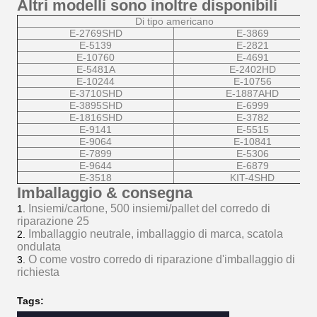
Altri modelli sono inoltre disponibili
Di tipo americano
E-2769SHD
E-3869
E-5139
E-2821
E-10760
E-4691
E-5481A
E-2402HD
E-10244
E-10756
E-3710SHD
E-1887AHD
E-3895SHD
E-6999
E-1816SHD
E-3782
E-9141
E-5515
E-9064
E-10841
E-7899
E-5306
E-9644
E-6879
E-3518
KIT-4SHD
Imballaggio & consegna
Insiemi/cartone, 500 insiemi/pallet del corredo di
1.
riparazione 25
Imballaggio neutrale, imballaggio di marca, scatola
2.
ondulata
O come vostro corredo di riparazione d'imballaggio di
3.
richiesta
Tags: