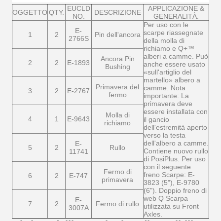
EUCLD
APPLICAZIONE &
OGGETTO
QTY.
DESCRIZIONE
NO.
GENERALITÀ.
Per uso con le
E-
scarpe riassegnate
1
2
Pin dell'ancora
2766S
della molla di
richiamo e Q+™
alberi a camme. Può
Ancora Pin
2
2
E-1893
anche essere usato
Bushing
«sull'artiglio del
martello» albero a
Primavera del
camme. Nota
3
2
E-2767
fermo
importante: La
primavera deve
essere installata con
Molla di
4
1
E-9643
il gancio
richiamo
dell'estremità aperto
verso la testa
dell'albero a camme.
E-
5
2
Rullo
Contiene nuovo rullo
11741
di PosiPlus. Per uso
con il seguente
Fermo di
freno Scarpe: E-
6
2
E-747
primavera
3823 (5"), E-9780
(6"). Doppio freno di
web Q Scarpa
E-
7
2
Fermo di rullo
utilizzata su Front
3007A
Axles.