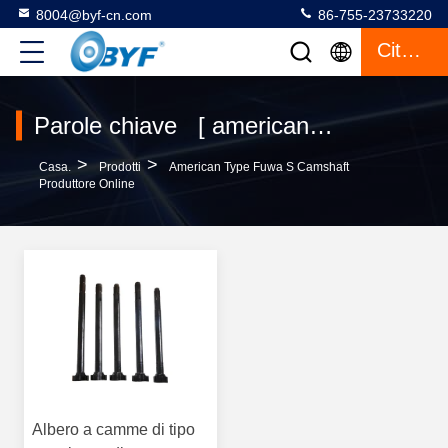
8004@byf-cn.com
86-755-23733220
Citazione
Parole chiave [ american type fuwa s camshaft ] Corrispondenza 1 prodotti
>
>
Casa.
Prodotti
American Type Fuwa S Camshaft
Produttore Online
Albero a camme di tipo